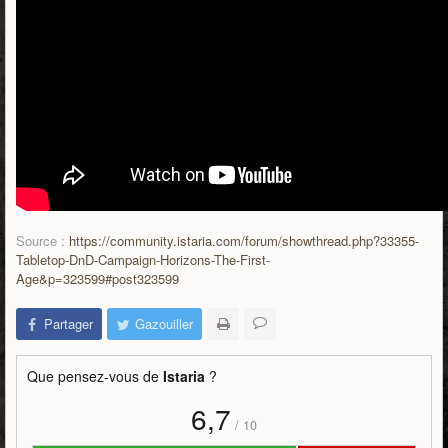
Source :
https://community.istaria.com/forum/showthread.php?33355-
Tabletop-DnD-Campaign-Horizons-The-First-
Age&p=323599#post323599
Partager
Gazouiller
Que pensez-vous de
Istaria
?
6,7
/
10