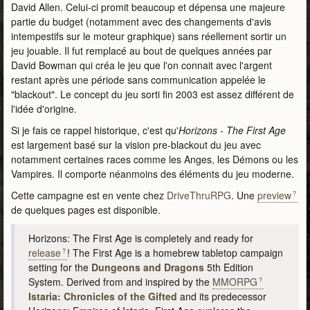
David Allen. Celui-ci promit beaucoup et dépensa une majeure
partie du budget (notamment avec des changements d'avis
intempestifs sur le moteur graphique) sans réellement sortir un
jeu jouable. Il fut remplacé au bout de quelques années par
David Bowman qui créa le jeu que l'on connait avec l'argent
restant après une période sans communication appelée le
"blackout". Le concept du jeu sorti fin 2003 est assez différent de
l'idée d'origine.
Si je fais ce rappel historique, c'est qu'
Horizons - The First Age
est largement basé sur la vision pre-blackout du jeu avec
notamment certaines races comme les Anges, les Démons ou les
Vampires. Il comporte néanmoins des éléments du jeu moderne.
Cette campagne est en vente chez
DriveThruRPG
. Une
preview
de quelques pages est disponible.
Horizons: The First Age is completely and ready for
release
! The First Age is a homebrew tabletop campaign
setting for the
Dungeons and Dragons
5th Edition
System. Derived from and inspired by the
MMORPG
Istaria: Chronicles of the Gifted
and its predecessor